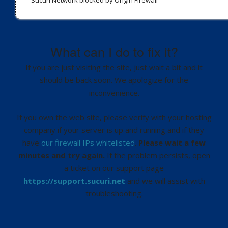
Sucuri Network blocked by Origin Firewall
What can I do to fix it?
If you are just visiting the site, just wait a bit and it
should be back soon. We apologize for the
inconvenience.
If you own the web site, please verify with your hosting
company if your server is up and running and if they
have
our firewall IPs whitelisted
.
Please wait a few
minutes and try again.
If the problem persists, open
a ticket on our support page
https://support.sucuri.net
and we will assist with
troubleshooting.