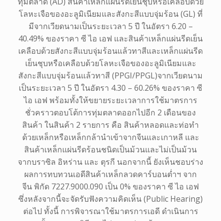
ทุ่มตลาด (AD)
สินค้าเหล็กแผ่นรีดเย็นชุบหรือเคลือบด้วย
โลหะเจือของอะลูมิเนียมและสังกะสีแบบจุ่มร้อน (GL) ที่
มีจากเวียดนามเป็น
ระยะเวลา 5 ปี ในอัตรา 6.20 –
40.49% ของราคา ซี ไอ เอฟ และสินค้าเหล็กแผ่นรีดเย็น
เคลือบด้วยสังกะสีแบบจุ่มร้อน
แล้วทาสีและเหล็กแผ่นรีด
เย็นชุบหรือเคลือบด้วยโลหะเจือของอะลูมิเนียมและ
สังกะสีแบบจุ่มร้อนแล้วทาสี (PPGI/PPGL)
จากเวียดนาม
เป็นระยะเวลา 5 ปี ในอัตรา 4.30 – 60.26% ของราคา ซี
ไอ เอฟ พร้อมทั้งให้ขยายระยะเวลาการใช้มาตรการ
ชั่วคราวตอบโต้การทุ่มตลาดออกไปอีก 2 เดือนของ
สินค้า ในสินค้า 2 รายการ คือ สินค้าหลอดและท่อทำ
ด้วยเหล็กหรือเหล็กกล้านำเข้าจากจีนและเกาหลี และ
สินค้าเหล็กแผ่นรีดร้อนชนิดเป็นม้วนและไม่เป็นม้วน
จากบราซิล อิหร่าน และ ตุรกี นอกจากนี้ ยังเห็นชอบร่าง
ผลการทบทวนเอดีสินค้าเหล็กลวดคาร์บอนต่ำฯ จาก
จีน พิกัด 7227.9000.090 เป็น 0% ของราคา ซี ไอ เอฟ
ซึ่งหลังจากนี้จะจัดรับฟังความคิดเห็น (Public Hearing)
ต่อไป ทั้งนี้ การพิจารณาใช้มาตรการเอดี ดำเนินการ