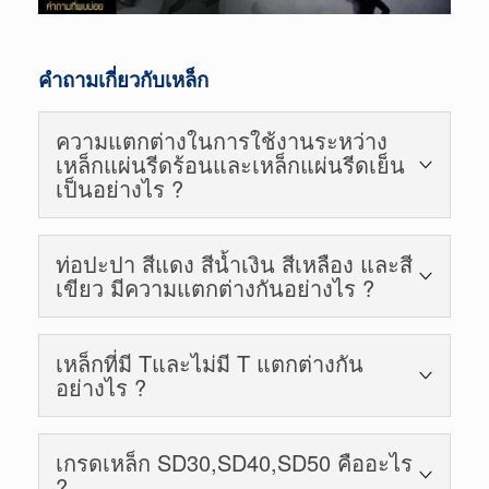
คำถามเกี่ยวกับเหล็ก
ความแตกต่างในการใช้งานระหว่าง
เหล็กแผ่นรีดร้อนและเหล็กแผ่นรีดเย็น
เป็นอย่างไร ?
เหล็กแผ่นรีดร้อนจะอยู่ในรูปม้วนหรือแผ่น สามารถนำ
ท่อปะปา สีแดง สีน้ำเงิน สีเหลือง และสี
ไปใช้งานทั่วไปที่ไม่ต้องการคุณภาพผิวสูงนัก ส่วน
เขียว มีความแตกต่างกันอย่างไร ?
มากใช้ทางด้านงานโครงสร้าง ส่วนเหล็กแผ่นรีดเย็น
จะมีผิวสวย มันวาว ใช้ในงานลักษณะที่ต้องการ
สี นั้นจะเป็นตัวบ่งบอกถึงความหนาของท่อประปา ซึ่ง
คุณภาพผิวสูงกว่าและความหนาต่ำกว่าเหล็กแผ่นรีด
เหล็กที่มี Tและไม่มี T แตกต่างกัน
คาดเขียว จะมีความหนาสุด รองลงมา คาดแดง, คาด
ร้อน เหล็กรีดเย็นส่วนมากจะนำไปใช้ทางด้านงานที่
อย่างไร ?
น้ำเงิน และ คาดเหลือง จะบางที่สุด ตามลำดับ ซึ่งจะมี
ต้องการความเรียบและสวยงาม
การใช้งานแตกต่างกันตามความจำเป็น
T เป็นสัญลักษณ์ ที่ประทับเป็นตัวนูนถาวรบนเนื้อเหล็ก
เกรดเหล็ก SD30,SD40,SD50 คืออะไร
ซึ่งแสดงถึงว่าได้ผ่านกรรมวิธีทางความร้อน [heat
?