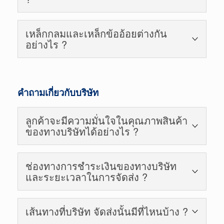
treatment rebar หรือ tempcored rebar] แล้ว การที่
ระบุอักษร Tเป็นเพียงทำให้ผู้ใช้ทราบถึงกรรมวิธีการ
SD30, SD40 และ SD50 มีความหมายว่า มีกำลังแรง
ผลิตเท่านั้น ไม่ได้เป็นชั้นคุณภาพของเหล็ก แต่อย่างไร
เหล็กกลมและเหล็กข้ออ้อยต่างกัน
ดึงที่จุดครากไม่น้อยกว่า 3000, 4000, 5000 ksc [กก/
โดยส่วนใหญ่ 90% ของเหล็กในประเทศจะผ่าน
อย่างไร ?
ตร.ซม.] ตามลำดับ สำหรับเหล็กข้ออ้อย ซึ่งตอนนี้
กรรมวิธีนี้
เกรด SD30 โดยทั่วไปมีการผลิตในปริมาณลดลง ณ
เหล็กกลมผิวของเหล็กจะเรียบ เกลี้ยง ไม่มีลูกคลื่น
ปัจจุบันในท้องตลาด เหล็กโดยส่วนมากจะเป็นเกรด
ส่วน เหล็กข้ออ้อย ผิวของเหล็กจะมีลักษณะเป็นปล้องๆ
SD40
คำถามเกี่ยวกับบริษัท
ซึ่งเป็นตัวช่วยเพิ่มแรงยึดเหนี่ยวให้เหล็กกับคอนกรีต
มากยิ่งขึ้น หรือเข้าใจกันง่ายๆว่า เหล็กข้ออ้อย คือ
เหล็กเส้นกลมที่มีบั้งนั่นเอง ซึ่งนำไปใช้ในลักษณะงาน
ลูกค้าจะมีความมั่นใจในคุณภาพสินค้า
ที่แตกต่างกัน
ของทางบริษัทได้อย่างไร ?
เหล็กของทางบริษัทศักดิ์ชัยสตีลนั้นมาจากโรงงาน
ช่องทางการชำระเงินของทางบริษัท
ผลิตเหล็กชั้นนำในประเทศไทย เหล็กของทางเรามีใบ
และระยะเวลาในการจัดส่ง ?
มอก. รับรองมาตรฐานตลอดค่ะ ลูกค้าสามารถมั่นใจ
ในคุณภาพสินค้าของเราได้ค่ะ
สามารถชำระเงินผ่านการโอนตามธนาคารต่างๆ ซึ่ง
เส้นทางที่บริษัท จัดส่งนั้นมีที่ไหนบ้าง ?
สามารถดูได้จาก หัวข้อ ช่องทางการชำระเงิน ในเว้บ
ไซด์ หลังจากชำระเงิน โปรดส่งสำเนาสลิปทาง fax